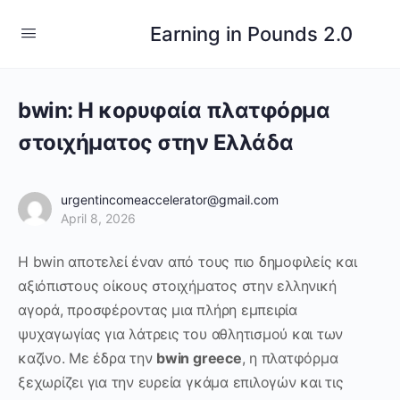
Earning in Pounds 2.0
bwin: Η κορυφαία πλατφόρμα
στοιχήματος στην Ελλάδα
urgentincomeaccelerator@gmail.com
April 8, 2026
Η bwin αποτελεί έναν από τους πιο δημοφιλείς και
αξιόπιστους οίκους στοιχήματος στην ελληνική
αγορά, προσφέροντας μια πλήρη εμπειρία
ψυχαγωγίας για λάτρεις του αθλητισμού και των
καζίνο. Με έδρα την
bwin greece
, η πλατφόρμα
ξεχωρίζει για την ευρεία γκάμα επιλογών και τις