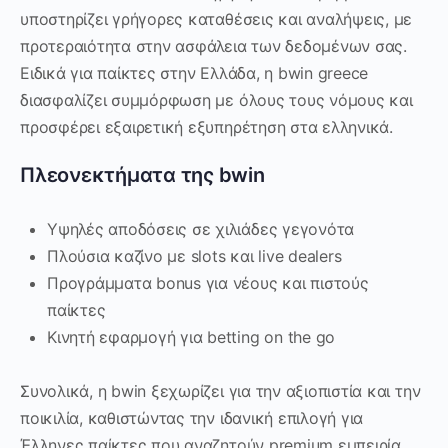
υποστηρίζει γρήγορες καταθέσεις και αναλήψεις, με
προτεραιότητα στην ασφάλεια των δεδομένων σας.
Ειδικά για παίκτες στην Ελλάδα, η bwin greece
διασφαλίζει συμμόρφωση με όλους τους νόμους και
προσφέρει εξαιρετική εξυπηρέτηση στα ελληνικά.
Πλεονεκτήματα της bwin
Υψηλές αποδόσεις σε χιλιάδες γεγονότα
Πλούσια καζίνο με slots και live dealers
Προγράμματα bonus για νέους και πιστούς
παίκτες
Κινητή εφαρμογή για betting on the go
Συνολικά, η bwin ξεχωρίζει για την αξιοπιστία και την
ποικιλία, καθιστώντας την ιδανική επιλογή για
Έλληνες παίκτες που αναζητούν premium εμπειρία.