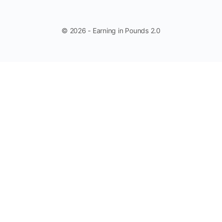
© 2026 - Earning in Pounds 2.0