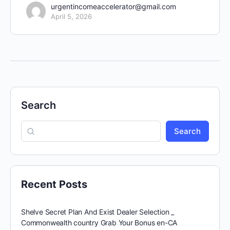
urgentincomeaccelerator@gmail.com
April 5, 2026
Search
Search
Recent Posts
Shelve Secret Plan And Exist Dealer Selection _
Commonwealth country Grab Your Bonus en-CA